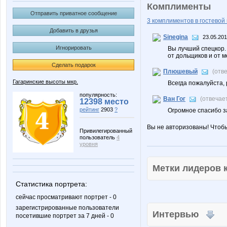
Комплименты
Отправить приватное сообщение
3 комплиментов в гостевой 
Добавить в друзья
Sinegina
23.05.201
Игнорировать
Вы лучший спецкор.
от дольщиков и от м
Сделать подарок
Плюшевый
(отв
Гагаринские высоты мкр.
Всегда пожалуйста, 
популярность:
Ван Гог
(отвечае
12398 место
рейтинг
2903
?
Огромное спасибо 
Вы не авторизованы! Чтоб
Привилегированный
пользователь
4
уровня
Метки лидеров
Статистика портрета:
сейчас просматривают портрет - 0
зарегистрированные пользователи
Интервью
посетившие портрет за 7 дней - 0